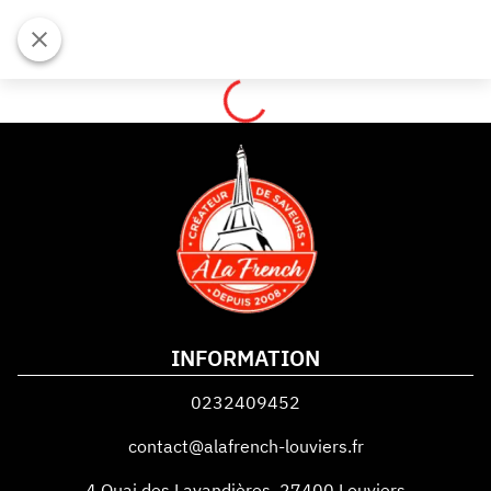
INFORMATION
0232409452
contact@alafrench-louviers.fr
4 Quai des Lavandières
,
27400
Louviers